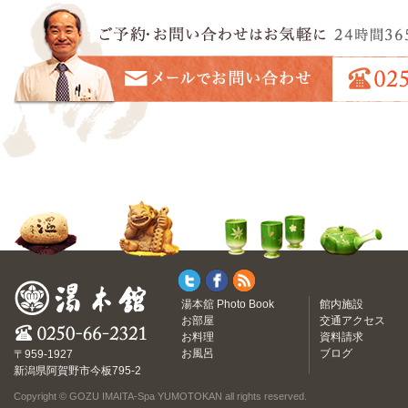
湯本舘 Photo Book
館内施設
お部屋
交通アクセス
お料理
資料請求
お風呂
ブログ
〒959-1927
新潟県阿賀野市今板795-2
Copyright © GOZU IMAITA-Spa YUMOTOKAN all rights reserved.