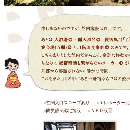
■
玄関入口スロープあり
■
エレベーター完
■
防災優良認定施設
■
ＡＥＤ設置