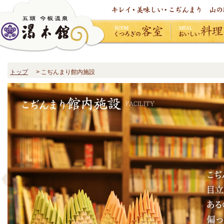
くつろぎの客室
おいしい料理
トップ
> こぢんまり館内施設