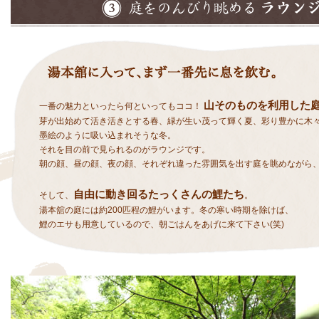
山そのものを利用した
一番の魅力といったら何といってもココ！
芽が出始めて活き活きとする春、緑が生い茂って輝く夏、彩り豊かに木
墨絵のように吸い込まれそうな冬。
それを目の前で見られるのがラウンジです。
朝の顔、昼の顔、夜の顔、それぞれ違った雰囲気を出す庭を眺めながら
自由に動き回るたっくさんの鯉たち
そして、
。
湯本舘の庭には約200匹程の鯉がいます。冬の寒い時期を除けば、
鯉のエサも用意しているので、朝ごはんをあげに来て下さい(笑)