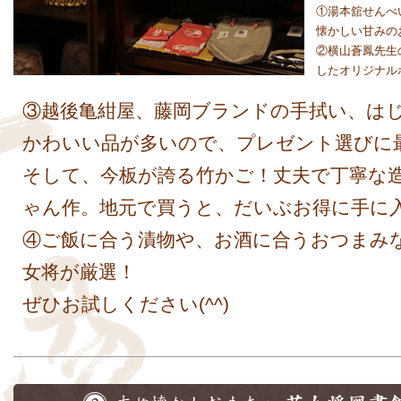
①湯本舘せんべ
懐かしい甘みの
②横山蒼鳳先生
したオリジナル
③越後亀紺屋、藤岡ブランドの手拭い、は
かわいい品が多いので、プレゼント選びに
そして、今板が誇る竹かご！丈夫で丁寧な
ゃん作。地元で買うと、だいぶお得に手に
④ご飯に合う漬物や、お酒に合うおつまみ
女将が厳選！
ぜひお試しください(^^)