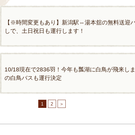
【※時間変更もあり】新潟駅⇔湯本舘の無料送迎バス
しで、土日祝日も運行します！
10/18現在で2836羽！今年も瓢湖に白鳥が飛来し
の白鳥バスも運行決定
1
2
＞