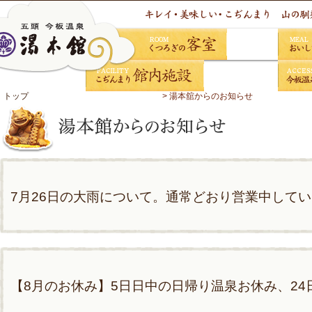
くつろぎの客室
おいし
トップ
> 湯本舘からのお知らせ
こぢんまり館内施設
今板温
7月26日の大雨について。通常どおり営業中して
【8月のお休み】5日日中の日帰り温泉お休み、24