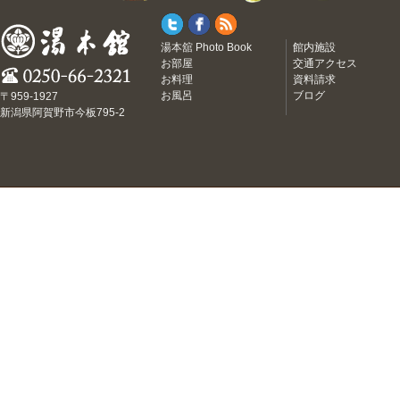
湯本舘 Photo Book
館内施設
お部屋
交通アクセス
お料理
資料請求
お風呂
ブログ
〒959-1927
新潟県阿賀野市今板795-2