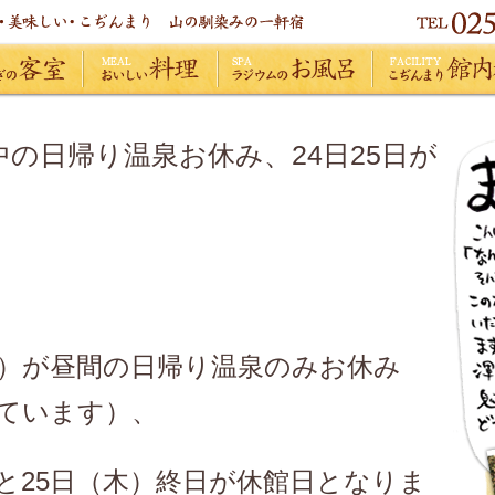
おいしい料理
ラジウムのお風呂
こぢんまり館内施
日中の日帰り温泉お休み、24日25日が
（木）が昼間の日帰り温泉のみお休み
しています）、
と25日（木）終日が休館日となりま