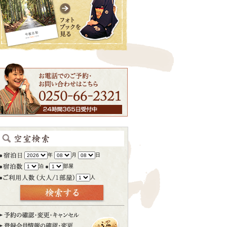
年
月
日
泊
部屋
人