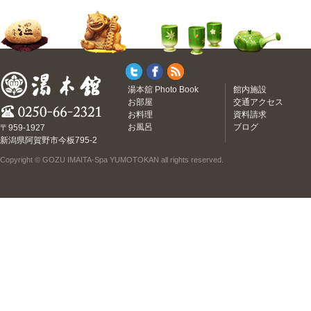
湯本舘 Photo Book
館内施設
お部屋
交通アクセス
お料理
資料請求
お風呂
ブログ
〒959-1927
新潟県阿賀野市今板795-2
Copyright © GOZU IMAITA-Spa YUMOTOKAN all rights reserved.