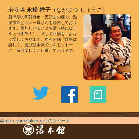
若女将
永松 祥子
（ながまつ しょうこ）
新潟県の阿賀野市・五頭山の麓で、温
泉旅館とカレー屋さんを経営しており
ます。美味しいモノとお酒（特にビー
ルと日本酒！）、そして相撲をこよな
く愛しております。座右の銘「仕事は
楽しく、遊びは本気で」をモットー
に、毎日楽しくお仕事しております♪
@gozu_yumotokan からのツイート