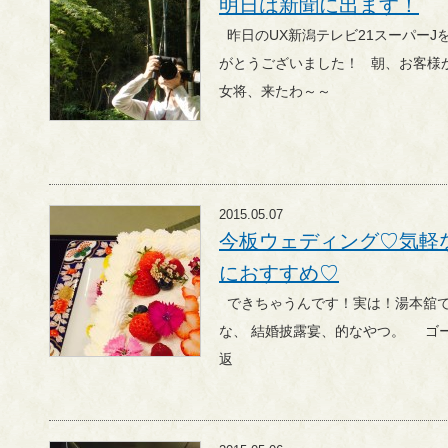
明日は新聞に出ます！
昨日のUX新潟テレビ21スーパーJをご覧いただいた皆さま、 あり
がとうございました！ 朝、お客様から、 『あら、ゲイノージン若
女将、来たわ～～
2015.05.07
今板ウェディング♡気軽
におすすめ♡
できちゃうんです！実は！湯本舘で！ 結婚披露パーティー、的
な、 結婚披露宴、的なやつ。 ゴールデンウィーク中のお話を振り
返