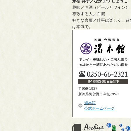
永松 祥子／ながまつ しょうこ
趣味／お酒（ビールとワイン）
尊敬する人／白鵬
好きな言葉／仕事は楽しく、遊
は本気で。
〒959-1927
新潟県阿賀野市今板795-2
湯本舘
公式ホームページ