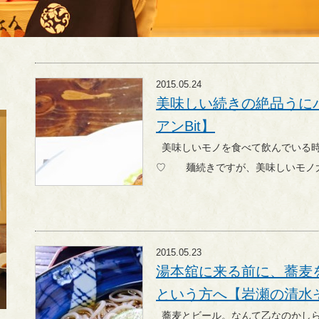
2015.05.24
美味しい続きの絶品うに
アンBit】
美味しいモノを食べて飲んでいる時が、何と言っても一番幸せです
♡ 麺続きですが、美味しいモ
2015.05.23
湯本舘に来る前に、蕎麦
という方へ【岩瀬の清水
蕎麦とビール。なんて乙なのかしら。 美味しいお蕎麦をみつけ