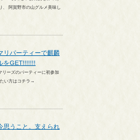
メ美味し
マリパーティーで麒麟
T!!!!!!!
今思うこと。支えられ