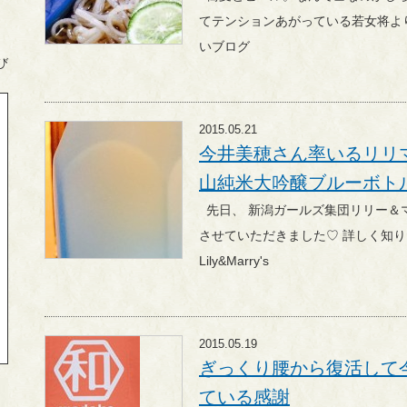
てテンションあがっている若女将より、 阿賀野市の山グル
いブログ
び
2015.05.21
今井美穂さん率いるリリ
山純米大吟醸ブルーボトルをGE
先日、 新潟ガールズ集団リリー＆マリーズのパーティーに初参加
させていただきました♡ 詳しく知りたい方はコチラ→
Lily&Marry's
2015.05.19
ぎっくり腰から復活して
ている感謝