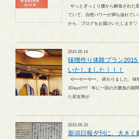
やっとぎっくり腰から解放された若女将です。 しとしと雨が降っ
ていて、自然パワーが満ち溢れている、 緑あふれる清々し
から、ブログをお届けいたします♡
2015.05.14
味噌作り体験プラン201
いたしました！！！
やーやーやー。 終わりました、味噌作り体験プラン2015
3Days!!!!!! 年に一回の大勝負の期間に、まんまとぎっくり腰になっ
た若女将が
2015.05.10
新潟日報夕刊に、大きく