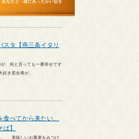
パスタ【燕三条イタリ
ノ大好き若女将が、
を食べてから来たい、
そば】