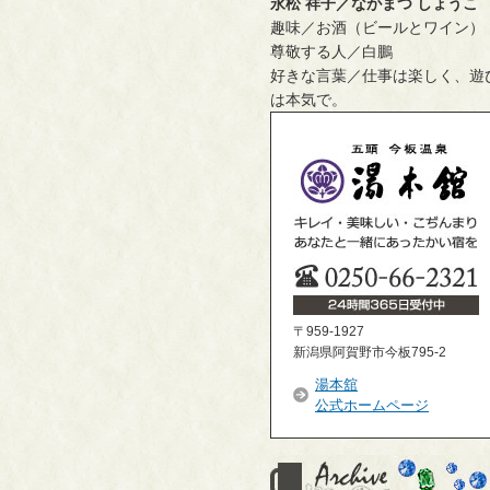
永松 祥子／ながまつ しょうこ
趣味／お酒（ビールとワイン）
尊敬する人／白鵬
好きな言葉／仕事は楽しく、遊
は本気で。
〒959-1927
新潟県阿賀野市今板795-2
湯本舘
公式ホームページ