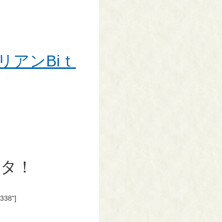
リアンBiｔ
スタ！
"338"]