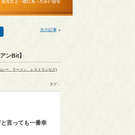
次の記事
»
ンBit】
カレー、ラーメン、レストランなど)
タグ：
何と言っても一番幸