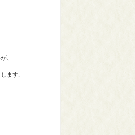
将が、
たします。
。