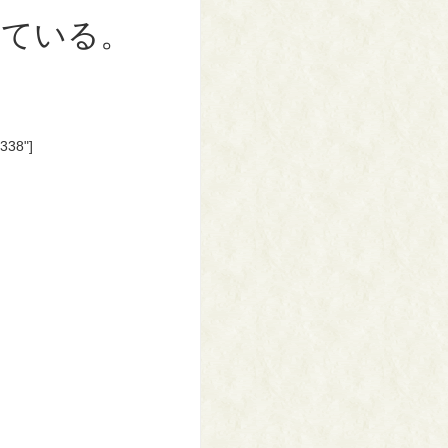
れている。
"338"]