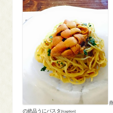
燕
の絶品うにパスタ
[/caption]