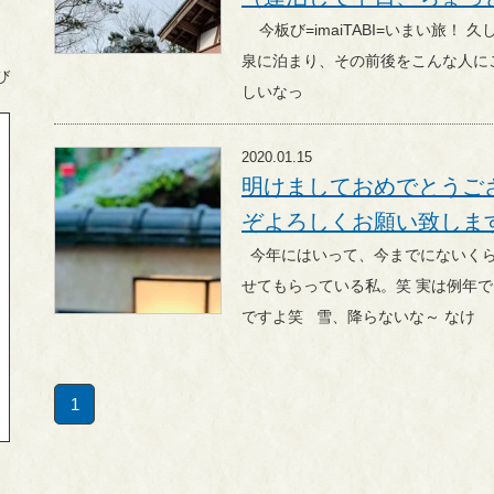
今板び=imaiTABI=いまい旅！ 久しぶりに登場！妄想Trip！ 今板温
泉に泊まり、その前後をこんな人に
び
しいなっ
2020.01.15
明けましておめでとうご
ぞよろしくお願い致しま
今年にはいって、今までにないくらいの頻度で湯本舘の温泉に入ら
せてもらっている私。笑 実は例年でいうと普段そんなに入らないん
ですよ笑 雪、降らないな～ なけ
1