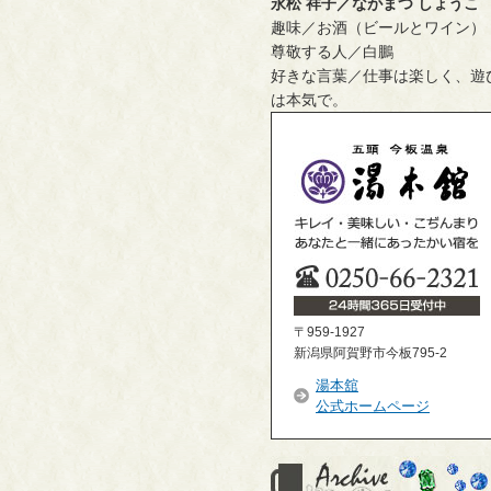
永松 祥子／ながまつ しょうこ
趣味／お酒（ビールとワイン）
尊敬する人／白鵬
好きな言葉／仕事は楽しく、遊
は本気で。
〒959-1927
新潟県阿賀野市今板795-2
湯本舘
公式ホームページ