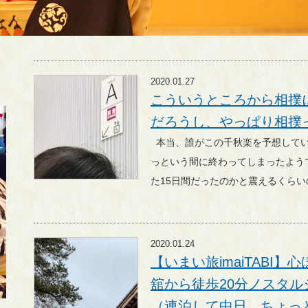
2020.01.27
こういうところから相撲
だろうし、やっぱり相撲
本当、誰がこの千秋楽を予想していたでしょうか！ 振り返るとあ
っという間に終わってしまったよう
た15日間だったのかと震えるくらい
2020.01.24
【いまい旅imaiTABI
舘から徒歩20分ノスタ
（連泊して中日、ちょっ