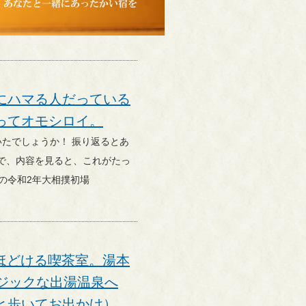
にハマる人だっている
ってオモシロイ。
で、内容を見ると、これがたっ
の令和2年大相撲初場
】心ほどける喫茶室。湯本
ルジックな出湯温泉へ
と歩いてお出かけ）