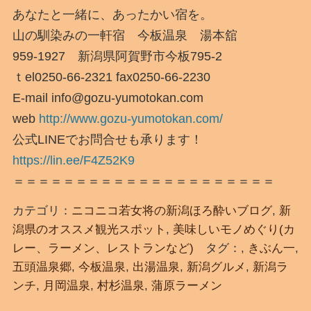
あなたと一緒に、あったかい宿を。
山の馴染みの一軒宿 今板温泉 湯本舘
959-1927 新潟県阿賀野市今板795-2
ｔel0250-66-2321 fax0250-66-2230
E-mail info@gozu-yumotokan.com
web
http://www.gozu-yumotokan.com/
公式LINEでお問合せも承ります！
https://lin.ee/F4Z52K9
＝＝＝＝＝＝＝＝＝＝＝＝＝＝＝＝＝＝＝＝＝
カテゴリ：
ニコニコ若女将の新潟ほろ酔いブログ
,
新
潟県のオススメ観光スポット
,
美味しいモノめぐり(カ
レー、ラーメン、レストランなど)
タグ：,
きぶん一
,
五頭温泉郷
,
今板温泉
,
出湯温泉
,
新潟グルメ
,
新潟ラ
ンチ
,
月岡温泉
,
村杉温泉
,
蒲原ラーメン