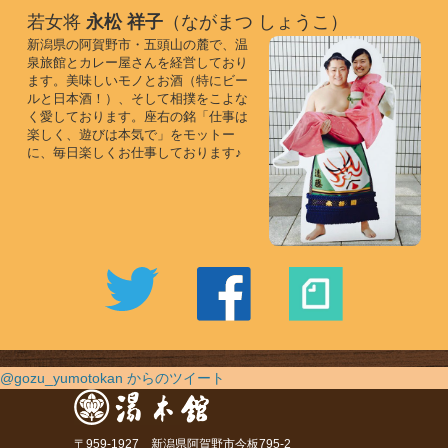
若女将
永松 祥子
（ながまつ しょうこ）
新潟県の阿賀野市・五頭山の麓で、温
泉旅館とカレー屋さんを経営しており
ます。美味しいモノとお酒（特にビー
ルと日本酒！）、そして相撲をこよな
く愛しております。座右の銘「仕事は
楽しく、遊びは本気で」をモットー
に、毎日楽しくお仕事しております♪
@gozu_yumotokan からのツイート
〒959-1927 新潟県阿賀野市今板795-2