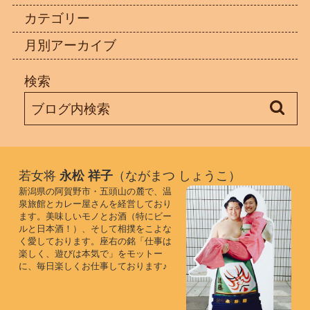
カテゴリー
月別アーカイブ
検索
若女将
永松 祥子
（ながまつ しょうこ）
新潟県の阿賀野市・五頭山の麓で、温
泉旅館とカレー屋さんを経営しており
ます。美味しいモノとお酒（特にビー
ルと日本酒！）、そして相撲をこよな
く愛しております。座右の銘「仕事は
楽しく、遊びは本気で」をモットー
に、毎日楽しくお仕事しております♪