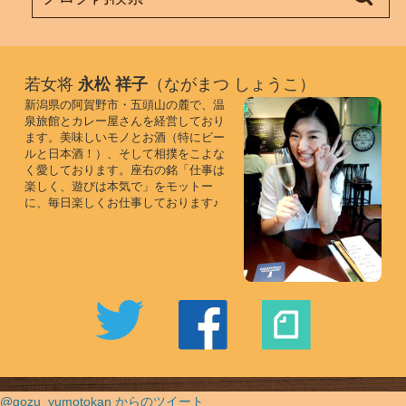
若女将
永松 祥子
（ながまつ しょうこ）
新潟県の阿賀野市・五頭山の麓で、温
泉旅館とカレー屋さんを経営しており
ます。美味しいモノとお酒（特にビー
ルと日本酒！）、そして相撲をこよな
く愛しております。座右の銘「仕事は
楽しく、遊びは本気で」をモットー
に、毎日楽しくお仕事しております♪
@gozu_yumotokan からのツイート