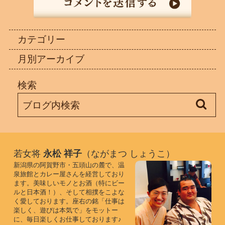
カテゴリー
月別アーカイブ
検索
若女将
永松 祥子
（ながまつ しょうこ）
新潟県の阿賀野市・五頭山の麓で、温
泉旅館とカレー屋さんを経営しており
ます。美味しいモノとお酒（特にビー
ルと日本酒！）、そして相撲をこよな
く愛しております。座右の銘「仕事は
楽しく、遊びは本気で」をモットー
に、毎日楽しくお仕事しております♪