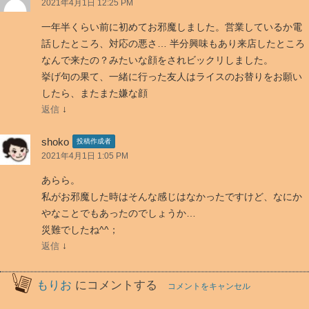
2021年4月1日 12:25 PM
【3sai】
一年半くらい前に初めてお邪魔しました。営業しているか電
さ
話したところ、対応の悪さ… 半分興味もあり来店したところ
ん
なんで来たの？みたいな顔をされビックリしました。
に
挙げ句の果て、一緒に行った友人はライスのお替りをお願い
行
したら、またまた嫌な顔
っ
↓
返信
て
き
shoko
投稿作成者
ま
2021年4月1日 1:05 PM
し
た！
」
あらら。
へ
私がお邪魔した時はそんな感じはなかったですけど、なにか
の
やなことでもあったのでしょうか…
4
災難でしたね^^；
件
↓
返信
の
フ
もりお
にコメントする
コメントをキャンセル
ィ