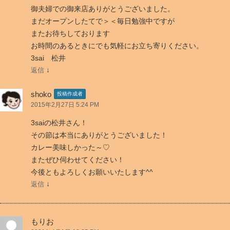
阿
御夫婦での御来店ありがとうございました。
賀
まだオープンしたてで＞＜毎日勉強中ですが
野
またお待ちしております
市
お時間のあるときにでも気軽にお立ち寄りください。
安
3sai 松井
田
↓
返信
49
号
shoko
投稿作成者
線
2015年2月27日 5:24 PM
沿
3saiの松井さん！
い
その節は本当にありがとうございました！
に
カレー美味しかった～♡
あ
またぜひ伺わせてください！
る
今後ともよろしくお願いいたします^^
レ
↓
返信
ス
ト
ラ
もりお
ン