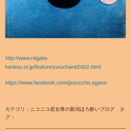
http://www.niigata-
kankou.or.jp/feature/yuruchara/0302.html
https://www.facebook.com/gozuccho.agano
カテゴリ：
ニコニコ若女将の新潟ほろ酔いブログ
タ
グ：