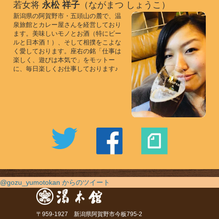
若女将
永松 祥子
（ながまつ しょうこ）
新潟県の阿賀野市・五頭山の麓で、温
泉旅館とカレー屋さんを経営しており
ます。美味しいモノとお酒（特にビー
ルと日本酒！）、そして相撲をこよな
く愛しております。座右の銘「仕事は
楽しく、遊びは本気で」をモットー
に、毎日楽しくお仕事しております♪
@gozu_yumotokan からのツイート
〒959-1927 新潟県阿賀野市今板795-2