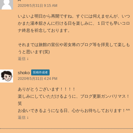
ン
2020年5月31日 9:15 AM
ペ
ー
いよいよ明日から再開ですね。すぐには伺えませんが、いつ
ン
かまた湯本舘さんに行ける日を楽しみに、１日でも早いコロ
も
ナ終息を祈念しております。
始
ま
それまでは旅館の宣伝や若女将のブログ等を拝見して楽しも
る
うと思います(笑)
し
↓
返信
止
ま
shoko
投稿作成者
2020年5月31日 4:24 PM
っ
て
ありがとうございます！！！！
ら
楽しみにしていただけるように、ブログ更新ガンバリマス！
れ
笑
な
お会いできるようになる日、心からお待ちしております！^^
い！
」
↓
返信
へ
の