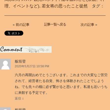
理、イベントなど)
,
若女将の思ったこと徒然
タグ：
記事一覧へ戻る
«
前の記事
次の記事
»
「
私
板垣登
た
2020年5月27日 10:58 PM
ち
宿
六月の再開おめでとうございます。これまでの大変なご苦労
屋
されて、経営者たる自覚、怖さを体験されたことでしよう
は
ね。でも先々の糧に必ず繋がると思います。私達も近いうち
地
に来館する予定です。
域
↓
返信
の
光
板垣登