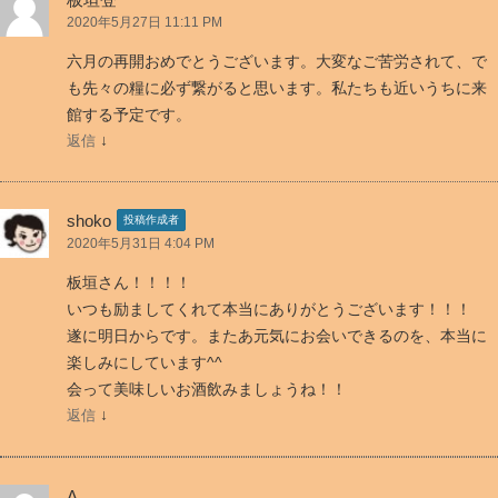
と
2020年5月27日 11:11 PM
な
六月の再開おめでとうございます。大変なご苦労されて、で
る
も先々の糧に必ず繋がると思います。私たちも近いうちに来
場
館する予定です。
所！
↓
返信
観
光
と
shoko
投稿作成者
は
2020年5月31日 4:04 PM
そ
板垣さん！！！！
う
いつも励ましてくれて本当にありがとうございます！！！
い
遂に明日からです。またあ元気にお会いできるのを、本当に
う
楽しみにしています^^
モ
会って美味しいお酒飲みましょうね！！
ノ！
↓
返信
続々
キ
ャ
A