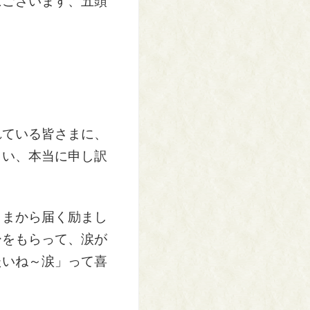
にございます、五頭
！
れている皆さまに、
まい、本当に申し訳
さまから届く励まし
ーをもらって、涙が
たいね～涙」って喜