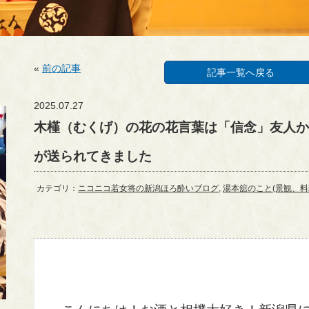
«
前の記事
記事一覧へ戻る
2025.07.27
木槿（むくげ）の花の花言葉は「信念」友人か
が送られてきました
カテゴリ：
ニコニコ若女将の新潟ほろ酔いブログ
,
湯本舘のこと(景観、料