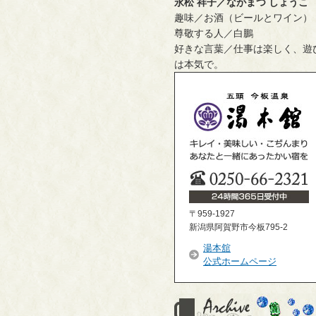
永松 祥子／ながまつ しょうこ
趣味／お酒（ビールとワイン）
尊敬する人／白鵬
好きな言葉／仕事は楽しく、遊
は本気で。
〒959-1927
新潟県阿賀野市今板795-2
湯本舘
公式ホームページ