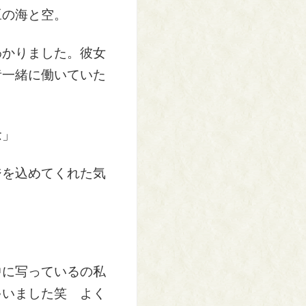
豆の海と空。
わかりました。彼女
昔一緒に働いていた
念」
ジを込めてくれた気
中に写っているの私
ゃいました笑 よく