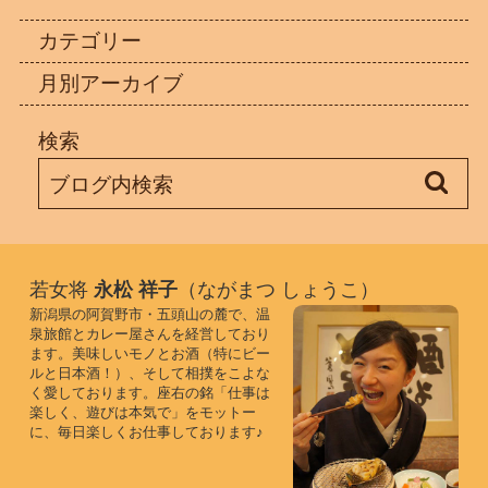
カテゴリー
月別アーカイブ
検索
若女将
永松 祥子
（ながまつ しょうこ）
新潟県の阿賀野市・五頭山の麓で、温
泉旅館とカレー屋さんを経営しており
ます。美味しいモノとお酒（特にビー
ルと日本酒！）、そして相撲をこよな
く愛しております。座右の銘「仕事は
楽しく、遊びは本気で」をモットー
に、毎日楽しくお仕事しております♪