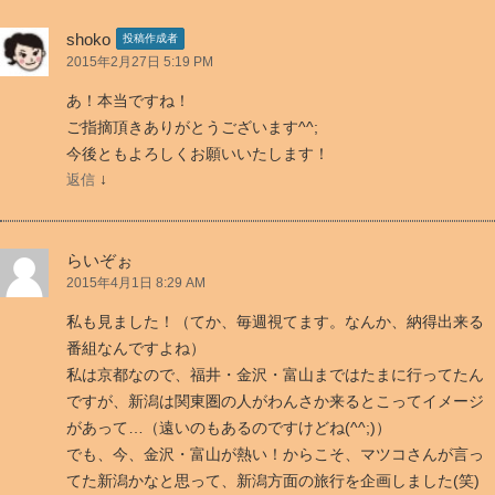
か
ら
shoko
投稿作成者
夜
2015年2月27日 5:19 PM
ふ
あ！本当ですね！
か
ご指摘頂きありがとうございます^^;
し」
今後ともよろしくお願いいたします！
を
↓
返信
見
て
思
らいぞぉ
っ
2015年4月1日 8:29 AM
た
私も見ました！（てか、毎週視てます。なんか、納得出来る
こ
番組なんですよね）
と
私は京都なので、福井・金沢・富山まではたまに行ってたん
【金
ですが、新潟は関東圏の人がわんさか来るとこってイメージ
沢
があって…（遠いのもあるのですけどね(^^;)）
vs
でも、今、金沢・富山が熱い！からこそ、マツコさんが言っ
新
てた新潟かなと思って、新潟方面の旅行を企画しました(笑)
潟】
」