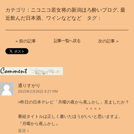
カテゴリ：
ニコニコ若女将の新潟ほろ酔いブログ
,
最
近飲んだ日本酒、ワインなどなど
タグ：
記事一覧へ戻る
«
前の記事
次の記事
»
「
日
通りすがり
本
2015年2月26日 9:27 PM
テ
レ
>昨日の日本テレビ「月曜の夜から夜ふかし」見ましたか？
ビ
＾＾＾＾
の
番組タイトルは正しく書いたほうがいいと思いますよ。
「月
『月曜から夜ふかし』
曜
↓
返信