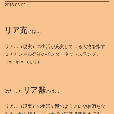
2018.03.02
リア充
とは…
リア
ル（現実）の生活が
充
実している人物を指す
２チャンネル発祥のインターネットスラング。
（wikipediaより）
リア獣
はたまた
とは…
リア
ル（現実）の生活で
獣
のように肉やお酒を食
らう人物を指す、スマホで文字変換間違えて生ま