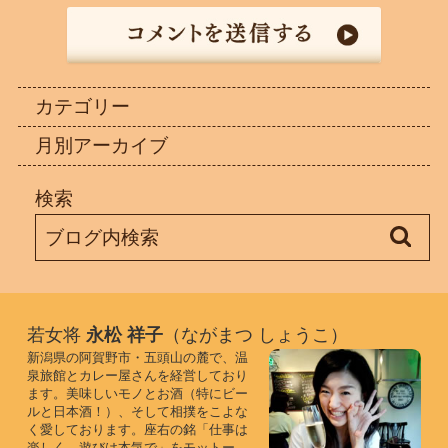
カテゴリー
月別アーカイブ
検索
若女将
永松 祥子
（ながまつ しょうこ）
新潟県の阿賀野市・五頭山の麓で、温
泉旅館とカレー屋さんを経営しており
ます。美味しいモノとお酒（特にビー
ルと日本酒！）、そして相撲をこよな
く愛しております。座右の銘「仕事は
楽しく、遊びは本気で」をモットー