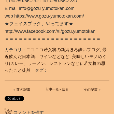
ｔel0250-66-2321 fax0250-66-2230
E-mail info@gozu-yumotokan.com
web https://www.gozu-yumotokan.com/
★フェイスブック、やってます★
http://www.facebook.com/#!/gozu.yumotokan
＝＝＝＝＝＝＝＝＝＝＝＝＝＝＝＝＝＝＝＝＝
カテゴリ：
ニコニコ若女将の新潟ほろ酔いブログ
,
最
近飲んだ日本酒、ワインなどなど
,
美味しいモノめぐ
り(カレー、ラーメン、レストランなど)
,
若女将の思
ったこと徒然
タグ：
記事一覧へ戻る
«
前の記事
次の記事
»
コメントを残す