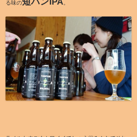
短パンIPA
る味の
。